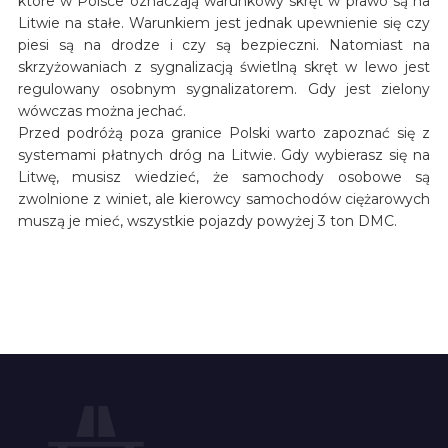
które w Polsce oznaczają warunkowy skręt w prawo są na
Litwie na stałe. Warunkiem jest jednak upewnienie się czy
piesi są na drodze i czy są bezpieczni. Natomiast na
skrzyżowaniach z sygnalizacją świetlną skręt w lewo jest
regulowany osobnym sygnalizatorem. Gdy jest zielony
wówczas można jechać.
Przed podróżą poza granice Polski warto zapoznać się z
systemami płatnych dróg na Litwie. Gdy wybierasz się na
Litwę, musisz wiedzieć, że samochody osobowe są
zwolnione z winiet, ale kierowcy samochodów ciężarowych
muszą je mieć, wszystkie pojazdy powyżej 3 ton DMC.