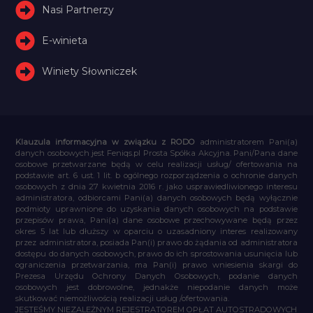
Nasi Partnerzy
E-winieta
Winiety Słowniczek
Klauzula informacyjna w związku z RODO
administratorem Pani(a)
danych osobowych jest Feniqs.pl Prosta Spółka Akcyjna. Pani/Pana dane
osobowe przetwarzane będą w celu realizacji usług/ ofertowania na
podstawie art. 6 ust. 1 lit. b ogólnego rozporządzenia o ochronie danych
osobowych z dnia 27 kwietnia 2016 r. jako usprawiedliwionego interesu
administratora, odbiorcami Pani(a) danych osobowych będą wyłącznie
podmioty uprawnione do uzyskania danych osobowych na podstawie
przepisów prawa, Pani(a) dane osobowe przechowywane będą przez
okres 5 lat lub dłuższy w oparciu o uzasadniony interes realizowany
przez administratora, posiada Pan(i) prawo do żądania od administratora
dostępu do danych osobowych, prawo do ich sprostowania usunięcia lub
ograniczenia przetwarzania, ma Pan(i) prawo wniesienia skargi do
Prezesa Urzędu Ochrony Danych Osobowych, podanie danych
osobowych jest dobrowolne, jednakże niepodanie danych może
skutkować niemożliwością realizacji usług /ofertowania.
JESTEŚMY NIEZALEŻNYM REJESTRATOREM OPŁAT AUTOSTRADOWYCH