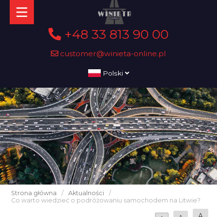
+48 33 813 90 00
customer@winieta-online.pl
Polski
Strona główna
/
Aktualności
/
Co warto wiedzieć o podróżowaniu samochodem na Litwie?
A
A