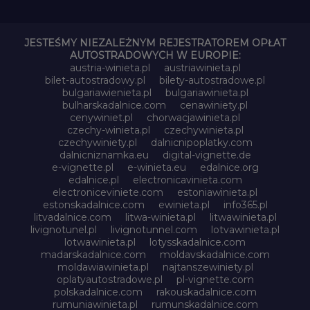
JESTEŚMY NIEZALEŻNYM REJESTRATOREM OPŁAT
AUTOSTRADOWYCH W EUROPIE:
austria-winieta.pl
austriawinieta.pl
bilet-autostradowy.pl
bilety-autostradowe.pl
bulgariawienieta.pl
bulgariawinieta.pl
bulharskadalnice.com
cenawiniety.pl
cenywiniet.pl
chorwacjawinieta.pl
czechy-winieta.pl
czechywinieta.pl
czechywiniety.pl
dalnicnipoplatky.com
dalnicniznamka.eu
digital-vignette.de
e-vignette.pl
e-winieta.eu
edalnice.org
edalnice.pl
electronicavinieta.com
electroniceviniete.com
estoniawinieta.pl
estonskadalnice.com
ewinieta.pl
info365.pl
litvadalnice.com
litwa-winieta.pl
litwawinieta.pl
livignotunel.pl
livignotunnel.com
lotvawinieta.pl
lotwawinieta.pl
lotysskadalnice.com
madarskadalnice.com
moldavskadalnice.com
moldawiawinieta.pl
najtanszewiniety.pl
oplatyautostradowe.pl
pl-vignette.com
polskadalnice.com
rakouskadalnice.com
rumuniawinieta.pl
rumunskadalnice.com