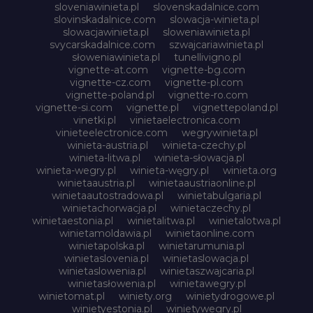
sloveniawinieta.pl
slovenskadalnice.com
slovinskadalnice.com
slowacja-winieta.pl
slowacjawinieta.pl
sloweniawinieta.pl
svycarskadalnice.com
szwajcariawinieta.pl
słoweniawinieta.pl
tunellivigno.pl
vignette-at.com
vignette-bg.com
vignette-cz.com
vignette-pl.com
vignette-poland.pl
vignette-ro.com
vignette-si.com
vignette.pl
vignettepoland.pl
vinetki.pl
vinietaelectronica.com
vinieteelectronice.com
wegrywinieta.pl
winieta-austria.pl
winieta-czechy.pl
winieta-litwa.pl
winieta-słowacja.pl
winieta-wegry.pl
winieta-węgry.pl
winieta.org
winietaaustria.pl
winietaaustriaonline.pl
winietaautostradowa.pl
winietabulgaria.pl
winietachorwacja.pl
winietaczechy.pl
winietaestonia.pl
winietalitwa.pl
winietalotwa.pl
winietamoldawia.pl
winietaonline.com
winietapolska.pl
winietarumunia.pl
winietaslovenia.pl
winietaslowacja.pl
winietaslowenia.pl
winietaszwajcaria.pl
winietasłowenia.pl
winietawegry.pl
winietomat.pl
winiety.org
winietydrogowe.pl
winietyestonia.pl
winietywegry.pl