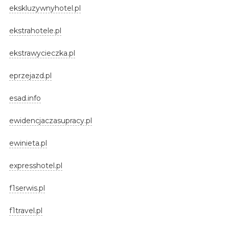
ekskluzywnyhotel.pl
ekstrahotele.pl
ekstrawycieczka.pl
eprzejazd.pl
esad.info
ewidencjaczasupracy.pl
ewinieta.pl
expresshotel.pl
f1serwis.pl
f1travel.pl