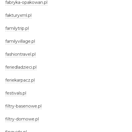
fabryka-opakowan.pl
fakturyxml.pl
familytrip.pl
familyvillage.pl
fashiontravel.pl
feriedladzieci.pl
feriekarpacz.pl
festivals.pl
filtry-basenowe.pl
filtry-domowe.pl
finguide.pl