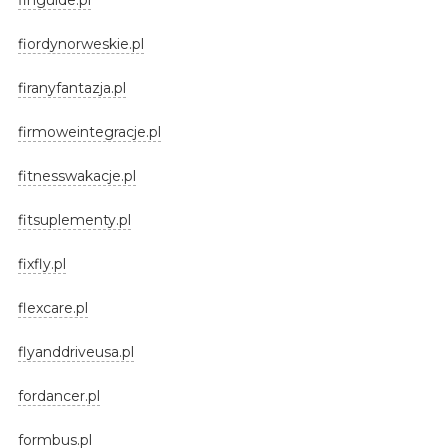
fiordynorweskie.pl
firanyfantazja.pl
firmoweintegracje.pl
fitnesswakacje.pl
fitsuplementy.pl
fixfly.pl
flexcare.pl
flyanddriveusa.pl
fordancer.pl
formbus.pl