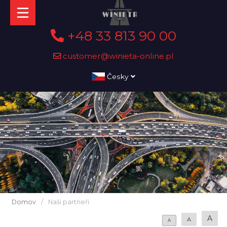
+48 33 813 90 00
customer@winieta-online.pl
Česky
Domov
/
Naši partneři
A
A
A