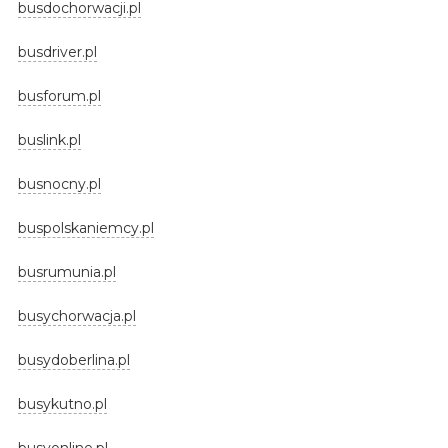
busdochorwacji.pl
busdriver.pl
busforum.pl
buslink.pl
busnocny.pl
buspolskaniemcy.pl
busrumunia.pl
busychorwacja.pl
busydoberlina.pl
busykutno.pl
busyonline.pl