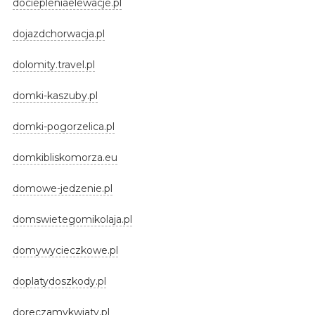
dociepleniaelewacje.pl
dojazdchorwacja.pl
dolomity.travel.pl
domki-kaszuby.pl
domki-pogorzelica.pl
domkibliskomorza.eu
domowe-jedzenie.pl
domswietegomikolaja.pl
domywycieczkowe.pl
doplatydoszkody.pl
doreczamykwiaty.pl