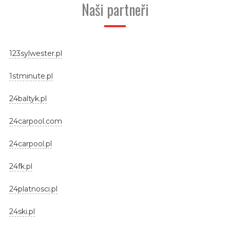
Naši partneři
123sylwester.pl
1stminute.pl
24baltyk.pl
24carpool.com
24carpool.pl
24fk.pl
24platnosci.pl
24ski.pl