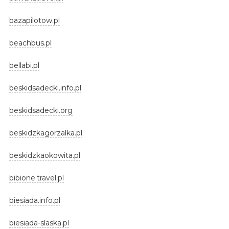
bazapilotow.pl
beachbus.pl
bellabi.pl
beskidsadecki.info.pl
beskidsadecki.org
beskidzkagorzalka.pl
beskidzkaokowita.pl
bibione.travel.pl
biesiada.info.pl
biesiada-slaska.pl