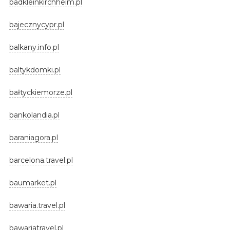
badkleinkirchheim.pl
bajecznycypr.pl
balkany.info.pl
baltykdomki.pl
bałtyckiemorze.pl
bankolandia.pl
baraniagora.pl
barcelona.travel.pl
baumarket.pl
bawaria.travel.pl
bawariatravel.pl