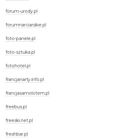
forum-urody.pl
forumnarciarskie.pl
foto-panele.pl
foto-sztuka.pl
fotohotel.pl
francjanarty.info.pl
francjasamolotem.pl
freebus.pl
freeski.net.pl
freshbar.pl