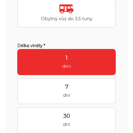
Obytný vůz do 3,5 tuny
Délka viněty *
1
den
7
dní
30
dní