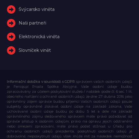
Švýcarsko viněta
Naši partneři
Elektronická viněta
Slovníček vinět
Informační doložka v souvislosti s GDPR
správcem vašich osobních údajů
je Feniqs.pl Prosta Spółka Akcyjna. Vaše osobní údaje budou
zpracovávány za účelem poskytování služeb / nabídek podle čl. 6 sec. 1 lit.
obecného nařízení o ochraně osobních údajů ze dne 27. dubna 2016 jako
oprávněný zájem správce budou příjemci Vašich osobních údajů pouze
subjekty oprávněné získávat osobní údaje na základě zákona, Vaše
uchovávané osobní údaje budou po dobu 5 let a déle na základě
oprávněného zájmu sledovaného správcem máte právo požadovat od
správce přístup k osobním údajům, právo na opravu jejich odstranění
nebo omezení zpracování, máte právo podat stížnost u Úřadu pro
ochranu osobních údajů prezidenta, poskytnutí osobních údajů je
dobrovolné, neposkytnutí údajů však může mít za následek nemožnost