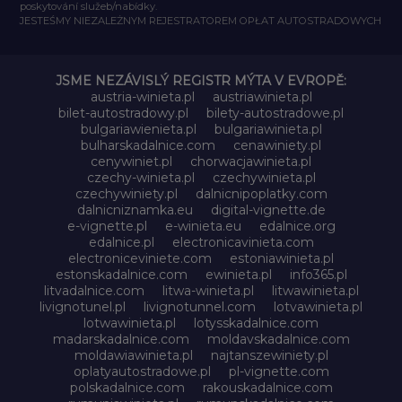
poskytování služeb/nabídky.
JESTEŚMY NIEZALEŻNYM REJESTRATOREM OPŁAT AUTOSTRADOWYCH
JSME NEZÁVISLÝ REGISTR MÝTA V EVROPĚ:
austria-winieta.pl
austriawinieta.pl
bilet-autostradowy.pl
bilety-autostradowe.pl
bulgariawienieta.pl
bulgariawinieta.pl
bulharskadalnice.com
cenawiniety.pl
cenywiniet.pl
chorwacjawinieta.pl
czechy-winieta.pl
czechywinieta.pl
czechywiniety.pl
dalnicnipoplatky.com
dalnicniznamka.eu
digital-vignette.de
e-vignette.pl
e-winieta.eu
edalnice.org
edalnice.pl
electronicavinieta.com
electroniceviniete.com
estoniawinieta.pl
estonskadalnice.com
ewinieta.pl
info365.pl
litvadalnice.com
litwa-winieta.pl
litwawinieta.pl
livignotunel.pl
livignotunnel.com
lotvawinieta.pl
lotwawinieta.pl
lotysskadalnice.com
madarskadalnice.com
moldavskadalnice.com
moldawiawinieta.pl
najtanszewiniety.pl
oplatyautostradowe.pl
pl-vignette.com
polskadalnice.com
rakouskadalnice.com