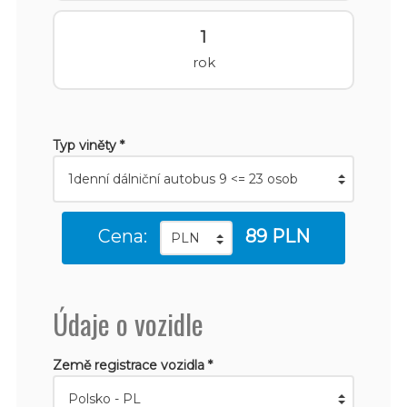
1
rok
Typ viněty *
Cena:
89 PLN
Údaje o vozidle
Země registrace vozidla *