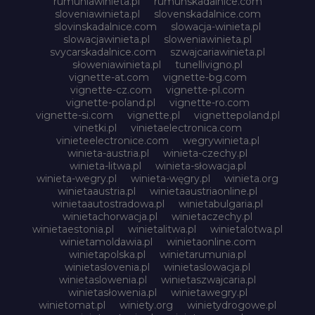
rumuniawinieta.pl
rumunskadalnice.com
sloveniawinieta.pl
slovenskadalnice.com
slovinskadalnice.com
slowacja-winieta.pl
slowacjawinieta.pl
sloweniawinieta.pl
svycarskadalnice.com
szwajcariawinieta.pl
słoweniawinieta.pl
tunellivigno.pl
vignette-at.com
vignette-bg.com
vignette-cz.com
vignette-pl.com
vignette-poland.pl
vignette-ro.com
vignette-si.com
vignette.pl
vignettepoland.pl
vinetki.pl
vinietaelectronica.com
vinieteelectronice.com
wegrywinieta.pl
winieta-austria.pl
winieta-czechy.pl
winieta-litwa.pl
winieta-słowacja.pl
winieta-wegry.pl
winieta-węgry.pl
winieta.org
winietaaustria.pl
winietaaustriaonline.pl
winietaautostradowa.pl
winietabulgaria.pl
winietachorwacja.pl
winietaczechy.pl
winietaestonia.pl
winietalitwa.pl
winietalotwa.pl
winietamoldawia.pl
winietaonline.com
winietapolska.pl
winietarumunia.pl
winietaslovenia.pl
winietaslowacja.pl
winietaslowenia.pl
winietaszwajcaria.pl
winietasłowenia.pl
winietawegry.pl
winietomat.pl
winiety.org
winietydrogowe.pl