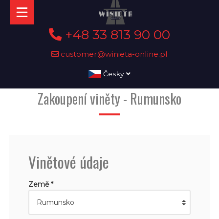
+48 33 813 90 00
customer@winieta-online.pl
Česky
Zakoupení viněty - Rumunsko
Vinětové údaje
Země *