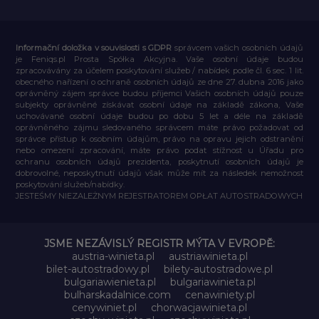
Informační doložka v souvislosti s GDPR
správcem vašich osobních údajů
je Feniqs.pl Prosta Spółka Akcyjna. Vaše osobní údaje budou
zpracovávány za účelem poskytování služeb / nabídek podle čl. 6 sec. 1 lit.
obecného nařízení o ochraně osobních údajů ze dne 27. dubna 2016 jako
oprávněný zájem správce budou příjemci Vašich osobních údajů pouze
subjekty oprávněné získávat osobní údaje na základě zákona, Vaše
uchovávané osobní údaje budou po dobu 5 let a déle na základě
oprávněného zájmu sledovaného správcem máte právo požadovat od
správce přístup k osobním údajům, právo na opravu jejich odstranění
nebo omezení zpracování, máte právo podat stížnost u Úřadu pro
ochranu osobních údajů prezidenta, poskytnutí osobních údajů je
dobrovolné, neposkytnutí údajů však může mít za následek nemožnost
poskytování služeb/nabídky.
JESTEŚMY NIEZALEŻNYM REJESTRATOREM OPŁAT AUTOSTRADOWYCH
JSME NEZÁVISLÝ REGISTR MÝTA V EVROPĚ:
austria-winieta.pl
austriawinieta.pl
bilet-autostradowy.pl
bilety-autostradowe.pl
bulgariawienieta.pl
bulgariawinieta.pl
bulharskadalnice.com
cenawiniety.pl
cenywiniet.pl
chorwacjawinieta.pl