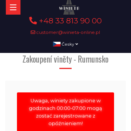
+48 33 813 90 00
customer@winieta-online.pl
Česky
Zakoupení viněty - Rumunsko
Uwaga, winiety zakupione w
godzinach 00:00-07:00 mogą
zostać zarejestrowane z
opóźnieniem!