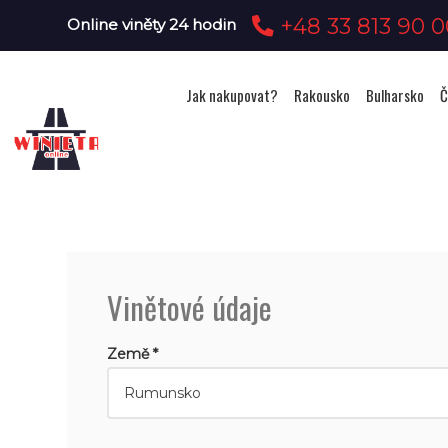
+48 33 813 90 0
Online viněty 24 hodin
Jak nakupovat?
Rakousko
Bulharsko
Č
Vinětové údaje
Země *