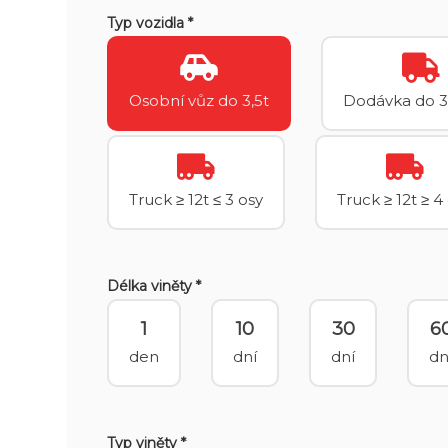
Typ vozidla *
Osobní vůz do 3,5t
Dodávka do 3
Truck ≥ 12t ≤ 3 osy
Truck ≥ 12t ≥ 4
Délka viněty *
1
10
30
6
den
dní
dní
dn
Typ viněty *