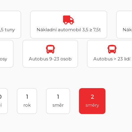
,5 tuny
Nákladní automobil 3,5 ≥ 7,5t
Nákl
 osy
Autobus 9-23 osob
Autobus > 23 lidí
0
1
1
2
í
rok
směr
směry