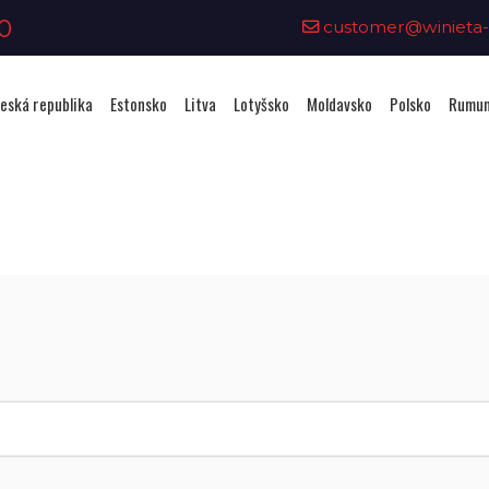
0
customer@winieta-o
eská republika
Estonsko
Litva
Lotyšsko
Moldavsko
Polsko
Rumun
Zakoupení viněty - Rumunsko