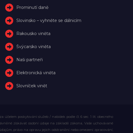
Prominutí daně
Slovinsko – vyhněte se dálnicím
Rakousko viněta
Švýcarsko viněta
Naši partneři
Elektronická viněta
Slovníček vinět
účelem poskytování služeb / nabídek podle čl. 6 sec. 1 lit. obecného
rávněné získávat osobní údaje na základě zákona, Vaše uchovávané
dajům, právo na opravu jejich odstranění nebo omezení zpracování,