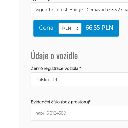
Cena:
66.55 PLN
Údaje o vozidle
Země registrace vozidla *
Evidenční číslo (bez prostoru)*