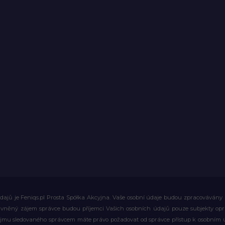
ajů je Feniqs.pl Prosta Spółka Akcyjna. Vaše osobní údaje budou zpracovávány za 
rávněný zájem správce budou příjemci Vašich osobních údajů pouze subjekty op
ájmu sledovaného správcem máte právo požadovat od správce přístup k osobním ú