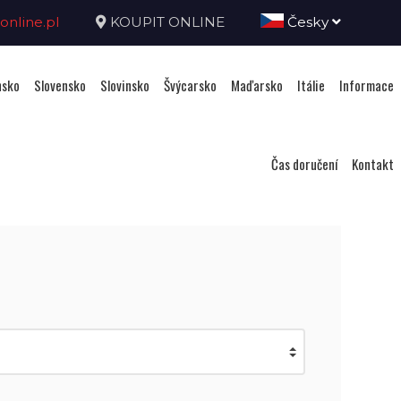
nline.pl
KOUPIT ONLINE
Česky
sko
Slovensko
Slovinsko
Švýcarsko
Maďarsko
Itálie
Informace
Čas doručení
Kontakt