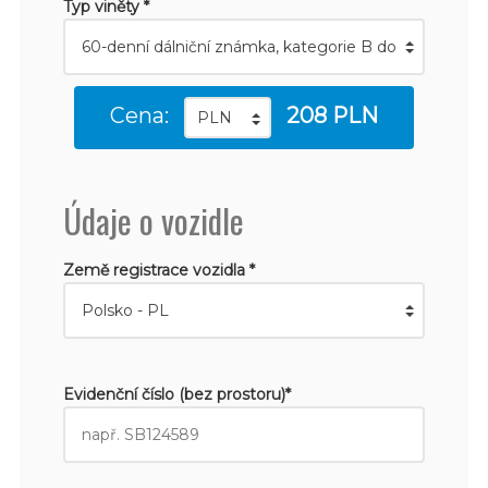
Typ viněty *
Cena:
208 PLN
Údaje o vozidle
Země registrace vozidla *
Evidenční číslo (bez prostoru)*