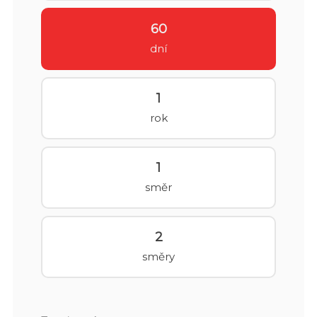
60
dní
1
rok
1
směr
2
směry