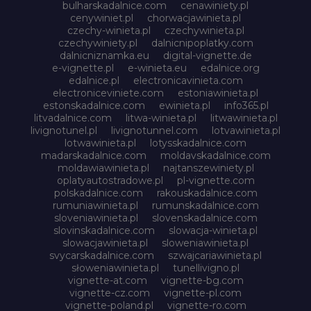
bulharskadalnice.com
cenawiniety.pl
cenywiniet.pl
chorwacjawinieta.pl
czechy-winieta.pl
czechywinieta.pl
czechywiniety.pl
dalnicnipoplatky.com
dalnicniznamka.eu
digital-vignette.de
e-vignette.pl
e-winieta.eu
edalnice.org
edalnice.pl
electronicavinieta.com
electroniceviniete.com
estoniawinieta.pl
estonskadalnice.com
ewinieta.pl
info365.pl
litvadalnice.com
litwa-winieta.pl
litwawinieta.pl
livignotunel.pl
livignotunnel.com
lotvawinieta.pl
lotwawinieta.pl
lotysskadalnice.com
madarskadalnice.com
moldavskadalnice.com
moldawiawinieta.pl
najtanszewiniety.pl
oplatyautostradowe.pl
pl-vignette.com
polskadalnice.com
rakouskadalnice.com
rumuniawinieta.pl
rumunskadalnice.com
sloveniawinieta.pl
slovenskadalnice.com
slovinskadalnice.com
slowacja-winieta.pl
slowacjawinieta.pl
sloweniawinieta.pl
svycarskadalnice.com
szwajcariawinieta.pl
słoweniawinieta.pl
tunellivigno.pl
vignette-at.com
vignette-bg.com
vignette-cz.com
vignette-pl.com
vignette-poland.pl
vignette-ro.com