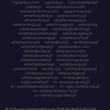
vignette-si.com
vignette.pl
vignettepoland.pl
vinetki.pl
vinietaelectronica.com
vinieteelectronice.com
wegrywinieta.pl
winieta-austria.pl
winieta-czechy.pl
winieta-litwa.pl
winieta-słowacja.pl
winieta-wegry.pl
winieta-węgry.pl
winieta.org
winietaaustria.pl
winietaaustriaonline.pl
winietaautostradowa.pl
winietabulgaria.pl
winietachorwacja.pl
winietaczechy.pl
winietaestonia.pl
winietalitwa.pl
winietalotwa.pl
winietamoldawia.pl
winietaonline.com
winietapolska.pl
winietarumunia.pl
winietaslovenia.pl
winietaslowacja.pl
winietaslowenia.pl
winietaszwajcaria.pl
winietasłowenia.pl
winietawegry.pl
winietomat.pl
winiety.org
winietydrogowe.pl
winietyestonia.pl
winietywegry.pl
winietyzagraniczne.pl
winietyzakup.pl
węgry-winieta.pl
xn--sowacja-njb.org.pl
xn--soweniawinieta-gnc.pl
xn--wgry-winieta-4vb.pl
xn--winieta-sowacja-7sc.pl
xn--winieta-wgry-dwb.pl
© 2026 www.winietaonline.com JSME NEZÁVISLÝ REGISTR