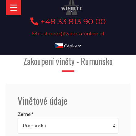
+48 33 813 90 00
customer@winieta-online.pl
Česky
Zakoupení viněty - Rumunsko
Vinětové údaje
Země *