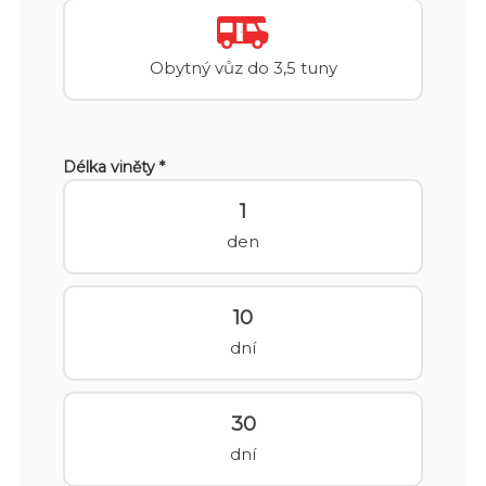
Obytný vůz do 3,5 tuny
Délka viněty *
1
den
10
dní
30
dní