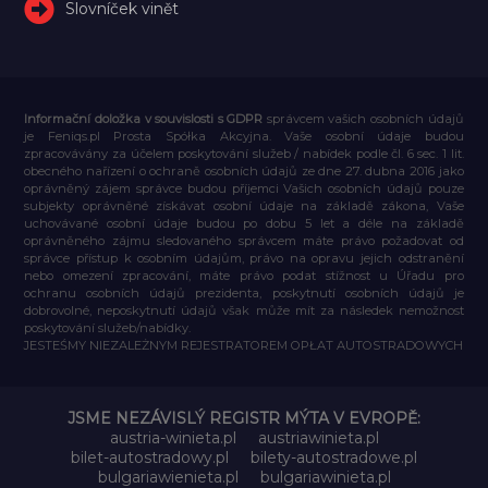
Slovníček vinět
Informační doložka v souvislosti s GDPR
správcem vašich osobních údajů
je Feniqs.pl Prosta Spółka Akcyjna. Vaše osobní údaje budou
zpracovávány za účelem poskytování služeb / nabídek podle čl. 6 sec. 1 lit.
obecného nařízení o ochraně osobních údajů ze dne 27. dubna 2016 jako
oprávněný zájem správce budou příjemci Vašich osobních údajů pouze
subjekty oprávněné získávat osobní údaje na základě zákona, Vaše
uchovávané osobní údaje budou po dobu 5 let a déle na základě
oprávněného zájmu sledovaného správcem máte právo požadovat od
správce přístup k osobním údajům, právo na opravu jejich odstranění
nebo omezení zpracování, máte právo podat stížnost u Úřadu pro
ochranu osobních údajů prezidenta, poskytnutí osobních údajů je
dobrovolné, neposkytnutí údajů však může mít za následek nemožnost
poskytování služeb/nabídky.
JESTEŚMY NIEZALEŻNYM REJESTRATOREM OPŁAT AUTOSTRADOWYCH
JSME NEZÁVISLÝ REGISTR MÝTA V EVROPĚ:
austria-winieta.pl
austriawinieta.pl
bilet-autostradowy.pl
bilety-autostradowe.pl
bulgariawienieta.pl
bulgariawinieta.pl