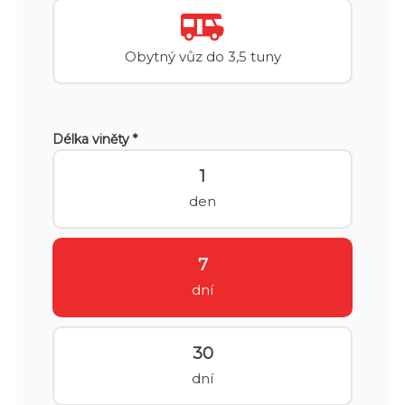
Obytný vůz do 3,5 tuny
Délka viněty *
1
den
7
dní
30
dní