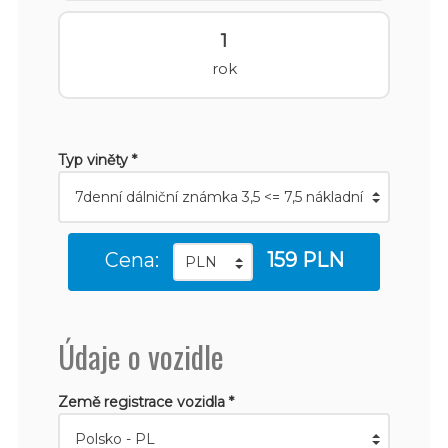
1
rok
Typ viněty *
Cena:
159 PLN
Údaje o vozidle
Země registrace vozidla *