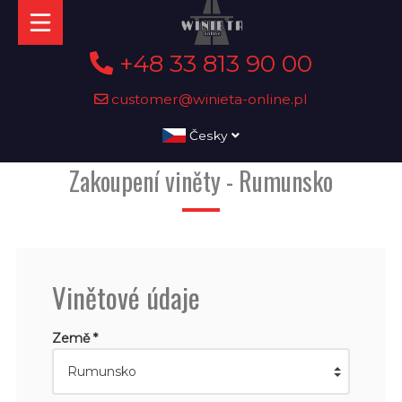
+48 33 813 90 00
customer@winieta-online.pl
Česky
Zakoupení viněty - Rumunsko
Vinětové údaje
Země *