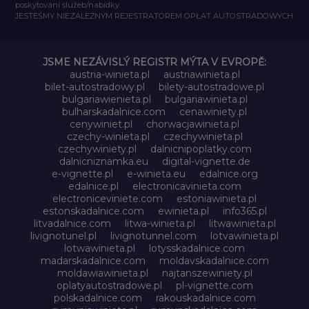
poskytování služeb/nabídky.
JESTEŚMY NIEZALEŻNYM REJESTRATOREM OPŁAT AUTOSTRADOWYCH
JSME NEZÁVISLÝ REGISTR MÝTA V EVROPĚ:
austria-winieta.pl
austriawinieta.pl
bilet-autostradowy.pl
bilety-autostradowe.pl
bulgariawienieta.pl
bulgariawinieta.pl
bulharskadalnice.com
cenawiniety.pl
cenywiniet.pl
chorwacjawinieta.pl
czechy-winieta.pl
czechywinieta.pl
czechywiniety.pl
dalnicnipoplatky.com
dalnicniznamka.eu
digital-vignette.de
e-vignette.pl
e-winieta.eu
edalnice.org
edalnice.pl
electronicavinieta.com
electroniceviniete.com
estoniawinieta.pl
estonskadalnice.com
ewinieta.pl
info365.pl
litvadalnice.com
litwa-winieta.pl
litwawinieta.pl
livignotunel.pl
livignotunnel.com
lotvawinieta.pl
lotwawinieta.pl
lotysskadalnice.com
madarskadalnice.com
moldavskadalnice.com
moldawiawinieta.pl
najtanszewiniety.pl
oplatyautostradowe.pl
pl-vignette.com
polskadalnice.com
rakouskadalnice.com