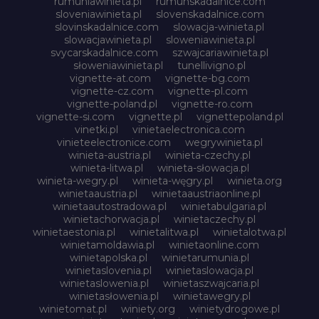
rumuniawinieta.pl
rumunskadalnice.com
sloveniawinieta.pl
slovenskadalnice.com
slovinskadalnice.com
slowacja-winieta.pl
slowacjawinieta.pl
sloweniawinieta.pl
svycarskadalnice.com
szwajcariawinieta.pl
słoweniawinieta.pl
tunellivigno.pl
vignette-at.com
vignette-bg.com
vignette-cz.com
vignette-pl.com
vignette-poland.pl
vignette-ro.com
vignette-si.com
vignette.pl
vignettepoland.pl
vinetki.pl
vinietaelectronica.com
vinieteelectronice.com
wegrywinieta.pl
winieta-austria.pl
winieta-czechy.pl
winieta-litwa.pl
winieta-słowacja.pl
winieta-wegry.pl
winieta-węgry.pl
winieta.org
winietaaustria.pl
winietaaustriaonline.pl
winietaautostradowa.pl
winietabulgaria.pl
winietachorwacja.pl
winietaczechy.pl
winietaestonia.pl
winietalitwa.pl
winietalotwa.pl
winietamoldawia.pl
winietaonline.com
winietapolska.pl
winietarumunia.pl
winietaslovenia.pl
winietaslowacja.pl
winietaslowenia.pl
winietaszwajcaria.pl
winietasłowenia.pl
winietawegry.pl
winietomat.pl
winiety.org
winietydrogowe.pl