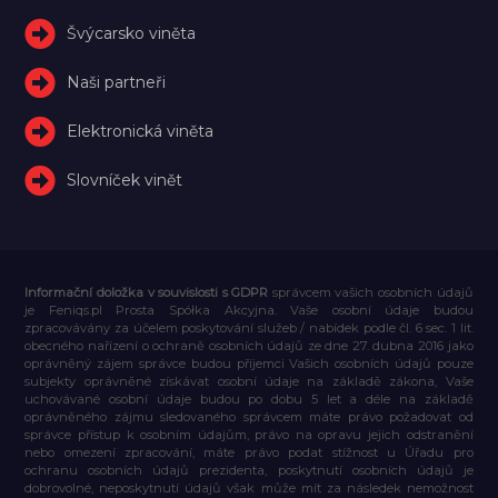
Švýcarsko viněta
Naši partneři
Elektronická viněta
Slovníček vinět
Informační doložka v souvislosti s GDPR
správcem vašich osobních údajů
je Feniqs.pl Prosta Spółka Akcyjna. Vaše osobní údaje budou
zpracovávány za účelem poskytování služeb / nabídek podle čl. 6 sec. 1 lit.
obecného nařízení o ochraně osobních údajů ze dne 27. dubna 2016 jako
oprávněný zájem správce budou příjemci Vašich osobních údajů pouze
subjekty oprávněné získávat osobní údaje na základě zákona, Vaše
uchovávané osobní údaje budou po dobu 5 let a déle na základě
oprávněného zájmu sledovaného správcem máte právo požadovat od
správce přístup k osobním údajům, právo na opravu jejich odstranění
nebo omezení zpracování, máte právo podat stížnost u Úřadu pro
ochranu osobních údajů prezidenta, poskytnutí osobních údajů je
dobrovolné, neposkytnutí údajů však může mít za následek nemožnost