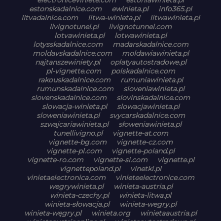
estonskadalnice.com
ewinieta.pl
info365.pl
litvadalnice.com
litwa-winieta.pl
litwawinieta.pl
livignotunel.pl
livignotunnel.com
lotvawinieta.pl
lotwawinieta.pl
lotysskadalnice.com
madarskadalnice.com
moldavskadalnice.com
moldawiawinieta.pl
najtanszewiniety.pl
oplatyautostradowe.pl
pl-vignette.com
polskadalnice.com
rakouskadalnice.com
rumuniawinieta.pl
rumunskadalnice.com
sloveniawinieta.pl
slovenskadalnice.com
slovinskadalnice.com
slowacja-winieta.pl
slowacjawinieta.pl
sloweniawinieta.pl
svycarskadalnice.com
szwajcariawinieta.pl
słoweniawinieta.pl
tunellivigno.pl
vignette-at.com
vignette-bg.com
vignette-cz.com
vignette-pl.com
vignette-poland.pl
vignette-ro.com
vignette-si.com
vignette.pl
vignettepoland.pl
vinetki.pl
vinietaelectronica.com
vinieteelectronice.com
wegrywinieta.pl
winieta-austria.pl
winieta-czechy.pl
winieta-litwa.pl
winieta-słowacja.pl
winieta-wegry.pl
winieta-węgry.pl
winieta.org
winietaaustria.pl