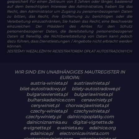
gespeichert Für einen Zeitraum von 5 Jahren oder länger, basierend
auf dem berechtigten Interesse des Administrators, haben Sie das
Recht, den Administrator um Zugang zu personenbezogenen Daten
zu bitten, das Recht, ihre Entfernung zu berichtigen oder die
Verarbeitung einzuschränken, Sie haben das Recht, eine Beschwerde
einzureichen Der Präsident des Amtes für den Schutz
personenbezogener Daten, die Bereitstellung personenbezogener
Daten ist freiwillig, die Nichtbereitstellung von Daten kann jedoch
dazu führen, dass Dienstleistungen / Angebote nicht erbracht werden
können.
JESTEŚMY NIEZALEŻNYM REJESTRATOREM OPŁAT AUTOSTRADOWYCH
WIR SIND EIN UNABHÄNGIGES MAUTREGISTER IN
EUROPA:
austria-winieta.pl
austriawinieta.pl
bilet-autostradowy.pl
bilety-autostradowe.pl
bulgariawienieta.pl
bulgariawinieta.pl
bulharskadalnice.com
cenawiniety.pl
cenywiniet.pl
chorwacjawinieta.pl
czechy-winieta.pl
czechywinieta.pl
czechywiniety.pl
dalnicnipoplatky.com
dalnicniznamka.eu
digital-vignette.de
e-vignette.pl
e-winieta.eu
edalnice.org
edalnice.pl
electronicavinieta.com
electroniceviniete.com
estoniawinieta.pl