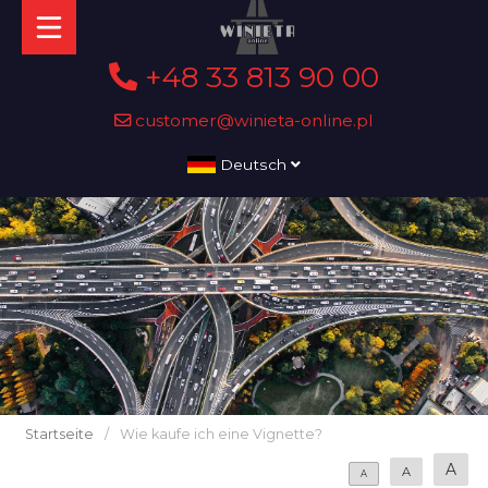
+48 33 813 90 00
customer@winieta-online.pl
Deutsch
Startseite
/
Wie kaufe ich eine Vignette?
A
A
A