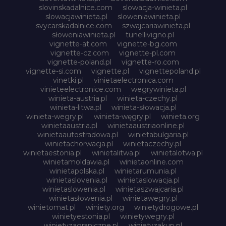
slovinskadalnice.com
slowacja-winieta.pl
slowacjawinieta.pl
sloweniawinieta.pl
svycarskadalnice.com
szwajcariawinieta.pl
słoweniawinieta.pl
tunellivigno.pl
vignette-at.com
vignette-bg.com
vignette-cz.com
vignette-pl.com
vignette-poland.pl
vignette-ro.com
vignette-si.com
vignette.pl
vignettepoland.pl
vinetki.pl
vinietaelectronica.com
vinieteelectronice.com
wegrywinieta.pl
winieta-austria.pl
winieta-czechy.pl
winieta-litwa.pl
winieta-słowacja.pl
winieta-wegry.pl
winieta-węgry.pl
winieta.org
winietaaustria.pl
winietaaustriaonline.pl
winietaautostradowa.pl
winietabulgaria.pl
winietachorwacja.pl
winietaczechy.pl
winietaestonia.pl
winietalitwa.pl
winietalotwa.pl
winietamoldawia.pl
winietaonline.com
winietapolska.pl
winietarumunia.pl
winietaslovenia.pl
winietaslowacja.pl
winietaslowenia.pl
winietaszwajcaria.pl
winietasłowenia.pl
winietawegry.pl
winietomat.pl
winiety.org
winietydrogowe.pl
winietyestonia.pl
winietywegry.pl
winietyzagraniczne.pl
winietyzakup.pl