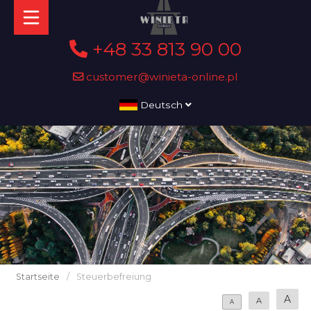
+48 33 813 90 00
customer@winieta-online.pl
Deutsch
Startseite
/
Steuerbefreiung
A
A
A