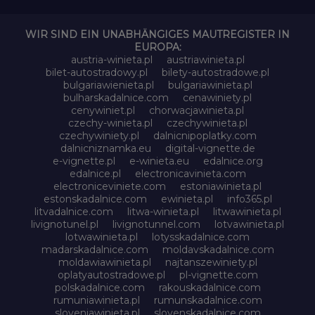
WIR SIND EIN UNABHÄNGIGES MAUTREGISTER IN
EUROPA:
austria-winieta.pl
austriawinieta.pl
bilet-autostradowy.pl
bilety-autostradowe.pl
bulgariawienieta.pl
bulgariawinieta.pl
bulharskadalnice.com
cenawiniety.pl
cenywiniet.pl
chorwacjawinieta.pl
czechy-winieta.pl
czechywinieta.pl
czechywiniety.pl
dalnicnipoplatky.com
dalnicniznamka.eu
digital-vignette.de
e-vignette.pl
e-winieta.eu
edalnice.org
edalnice.pl
electronicavinieta.com
electroniceviniete.com
estoniawinieta.pl
estonskadalnice.com
ewinieta.pl
info365.pl
litvadalnice.com
litwa-winieta.pl
litwawinieta.pl
livignotunel.pl
livignotunnel.com
lotvawinieta.pl
lotwawinieta.pl
lotysskadalnice.com
madarskadalnice.com
moldavskadalnice.com
moldawiawinieta.pl
najtanszewiniety.pl
oplatyautostradowe.pl
pl-vignette.com
polskadalnice.com
rakouskadalnice.com
rumuniawinieta.pl
rumunskadalnice.com
sloveniawinieta.pl
slovenskadalnice.com