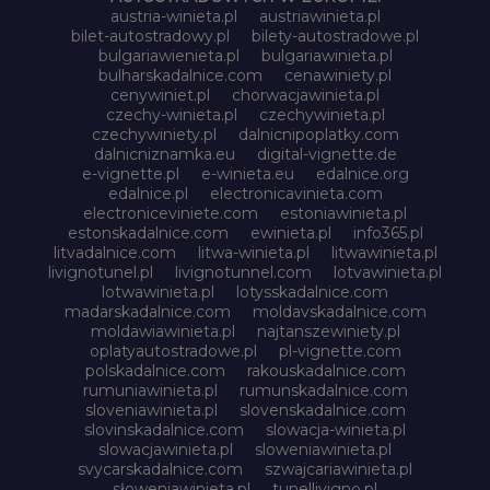
austria-winieta.pl
austriawinieta.pl
bilet-autostradowy.pl
bilety-autostradowe.pl
bulgariawienieta.pl
bulgariawinieta.pl
bulharskadalnice.com
cenawiniety.pl
cenywiniet.pl
chorwacjawinieta.pl
czechy-winieta.pl
czechywinieta.pl
czechywiniety.pl
dalnicnipoplatky.com
dalnicniznamka.eu
digital-vignette.de
e-vignette.pl
e-winieta.eu
edalnice.org
edalnice.pl
electronicavinieta.com
electroniceviniete.com
estoniawinieta.pl
estonskadalnice.com
ewinieta.pl
info365.pl
litvadalnice.com
litwa-winieta.pl
litwawinieta.pl
livignotunel.pl
livignotunnel.com
lotvawinieta.pl
lotwawinieta.pl
lotysskadalnice.com
madarskadalnice.com
moldavskadalnice.com
moldawiawinieta.pl
najtanszewiniety.pl
oplatyautostradowe.pl
pl-vignette.com
polskadalnice.com
rakouskadalnice.com
rumuniawinieta.pl
rumunskadalnice.com
sloveniawinieta.pl
slovenskadalnice.com
slovinskadalnice.com
slowacja-winieta.pl
slowacjawinieta.pl
sloweniawinieta.pl
svycarskadalnice.com
szwajcariawinieta.pl
słoweniawinieta.pl
tunellivigno.pl