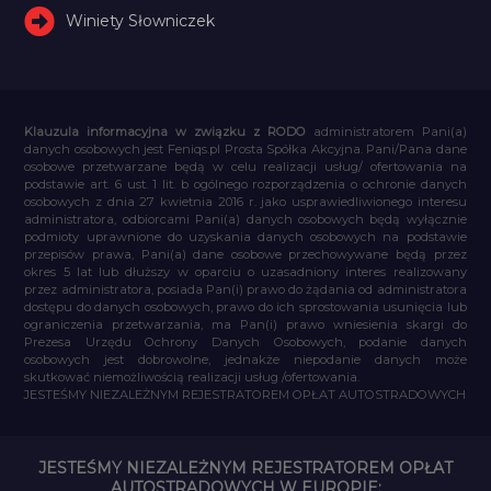
Winiety Słowniczek
Klauzula informacyjna w związku z RODO
administratorem Pani(a)
danych osobowych jest Feniqs.pl Prosta Spółka Akcyjna. Pani/Pana dane
osobowe przetwarzane będą w celu realizacji usług/ ofertowania na
podstawie art. 6 ust. 1 lit. b ogólnego rozporządzenia o ochronie danych
osobowych z dnia 27 kwietnia 2016 r. jako usprawiedliwionego interesu
administratora, odbiorcami Pani(a) danych osobowych będą wyłącznie
podmioty uprawnione do uzyskania danych osobowych na podstawie
przepisów prawa, Pani(a) dane osobowe przechowywane będą przez
okres 5 lat lub dłuższy w oparciu o uzasadniony interes realizowany
przez administratora, posiada Pan(i) prawo do żądania od administratora
dostępu do danych osobowych, prawo do ich sprostowania usunięcia lub
ograniczenia przetwarzania, ma Pan(i) prawo wniesienia skargi do
Prezesa Urzędu Ochrony Danych Osobowych, podanie danych
osobowych jest dobrowolne, jednakże niepodanie danych może
skutkować niemożliwością realizacji usług /ofertowania.
JESTEŚMY NIEZALEŻNYM REJESTRATOREM OPŁAT AUTOSTRADOWYCH
JESTEŚMY NIEZALEŻNYM REJESTRATOREM OPŁAT
AUTOSTRADOWYCH W EUROPIE: