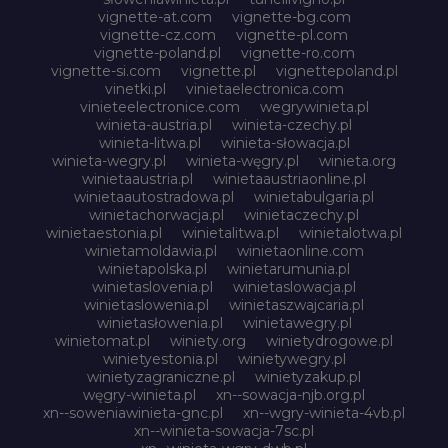
vignette-at.com
vignette-bg.com
vignette-cz.com
vignette-pl.com
vignette-poland.pl
vignette-ro.com
vignette-si.com
vignette.pl
vignettepoland.pl
vinetki.pl
vinietaelectronica.com
vinieteelectronice.com
wegrywinieta.pl
winieta-austria.pl
winieta-czechy.pl
winieta-litwa.pl
winieta-słowacja.pl
winieta-wegry.pl
winieta-węgry.pl
winieta.org
winietaaustria.pl
winietaaustriaonline.pl
winietaautostradowa.pl
winietabulgaria.pl
winietachorwacja.pl
winietaczechy.pl
winietaestonia.pl
winietalitwa.pl
winietalotwa.pl
winietamoldawia.pl
winietaonline.com
winietapolska.pl
winietarumunia.pl
winietaslovenia.pl
winietaslowacja.pl
winietaslowenia.pl
winietaszwajcaria.pl
winietasłowenia.pl
winietawegry.pl
winietomat.pl
winiety.org
winietydrogowe.pl
winietyestonia.pl
winietywegry.pl
winietyzagraniczne.pl
winietyzakup.pl
węgry-winieta.pl
xn--sowacja-njb.org.pl
xn--soweniawinieta-gnc.pl
xn--wgry-winieta-4vb.pl
xn--winieta-sowacja-7sc.pl