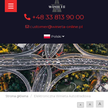
+48 33 813 90 00
customer@winieta-online.pl
Polski
Strona główna
/
Elektroniczna Winieta Autostradowa
A
A
A