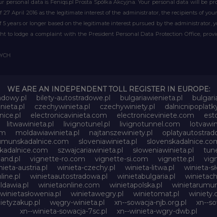
r personal data is Feniqs.pl Prosta Spółka Akcyjna. Your personal data will be proc
of 27 April 2016 as the legitimate interest of the administrator, the recipients of y
 of 5 years or longer based on the legitimate interest pursued by the administrator, 
right to lodge a complaint with the President Personal Data Protection Office, prov
WYCH
WE ARE AN INDEPENDENT TOLL REGISTER IN EUROPE:
adowy.pl
bilety-autostradowe.pl
bulgariawienieta.pl
bulgari
nieta.pl
czechywinieta.pl
czechywiniety.pl
dalnicnipoplat
nice.pl
electronicavinieta.com
electroniceviniete.com
esto
litwawinieta.pl
livignotunel.pl
livignotunnel.com
lotvawin
om
moldawiawinieta.pl
najtanszewiniety.pl
oplatyautostrad
umunskadalnice.com
sloveniawinieta.pl
slovenskadalnice.co
skadalnice.com
szwajcariawinieta.pl
słoweniawinieta.pl
tune
and.pl
vignette-ro.com
vignette-si.com
vignette.pl
vig
nieta-austria.pl
winieta-czechy.pl
winieta-litwa.pl
winieta-sł
line.pl
winietaautostradowa.pl
winietabulgaria.pl
winietach
dawia.pl
winietaonline.com
winietapolska.pl
winietarumun
winietasłowenia.pl
winietawegry.pl
winietomat.pl
winiety.
ietyzakup.pl
węgry-winieta.pl
xn--sowacja-njb.org.pl
xn--s
xn--winieta-sowacja-7sc.pl
xn--winieta-wgry-dwb.pl