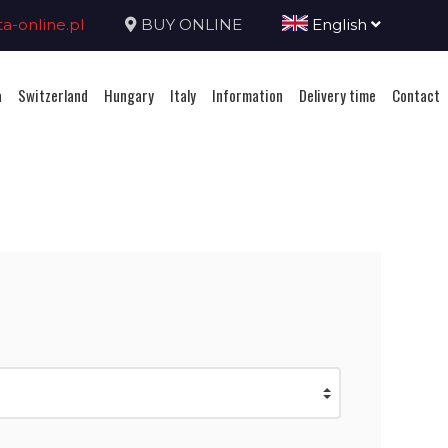
-online.pl
BUY ONLINE
English
a
Switzerland
Hungary
Italy
Information
Delivery time
Contact