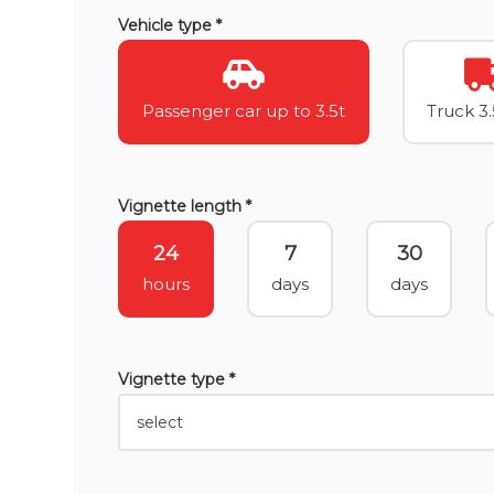
Vehicle type *
Passenger car up to 3.5t
Truck 3.
Vignette length *
24
7
30
hours
days
days
Vignette type *