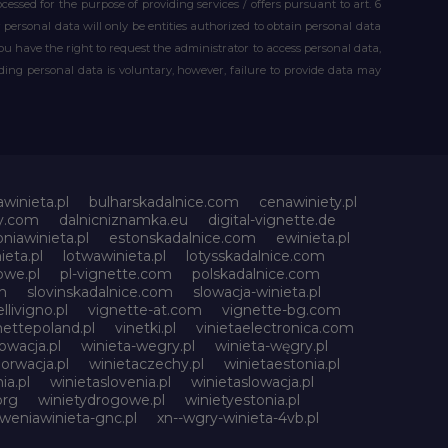
essed for the purpose of providing services / offers pursuant to art. 6
our personal data will only be entities authorized to obtain personal data
you have the right to request the administrator to access personal data,
iding personal data is voluntary, however, failure to provide data may
awinieta.pl
bulharskadalnice.com
cenawiniety.pl
ky.com
dalnicniznamka.eu
digital-vignette.de
niawinieta.pl
estonskadalnice.com
ewinieta.pl
ieta.pl
lotwawinieta.pl
lotysskadalnice.com
owe.pl
pl-vignette.com
polskadalnice.com
m
slovinskadalnice.com
slowacja-winieta.pl
llivigno.pl
vignette-at.com
vignette-bg.com
nettepoland.pl
vinetki.pl
vinietaelectronica.com
owacja.pl
winieta-wegry.pl
winieta-węgry.pl
orwacja.pl
winietaczechy.pl
winietaestonia.pl
ia.pl
winietaslovenia.pl
winietaslowacja.pl
org
winietydrogowe.pl
winietyestonia.pl
oweniawinieta-gnc.pl
xn--wgry-winieta-4vb.pl