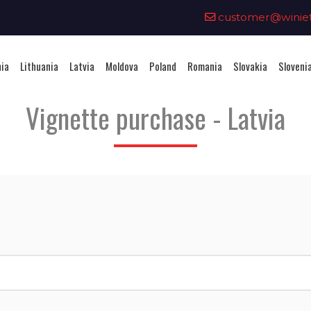
0
customer@winieta
nia
Lithuania
Latvia
Moldova
Poland
Romania
Slovakia
Sloveni
Vignette purchase - Latvia