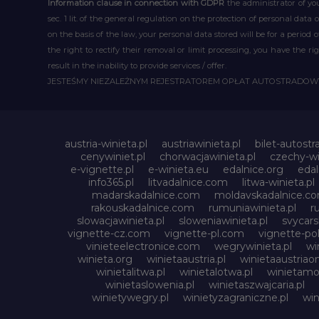
Information clause in connection with GDPR
the administrator of you
sec. 1 lit. of the general regulation on the protection of personal data 
on the basis of the law, your personal data stored will be for a period
the right to rectify their removal or limit processing, you have the 
result in the inability to provide services / offer.
JESTEŚMY NIEZALEŻNYM REJESTRATOREM OPŁAT AUTOSTRADO
austria-winieta.pl
austriawinieta.pl
bilet-autostr
cenywiniet.pl
chorwacjawinieta.pl
czechy-wi
e-vignette.pl
e-winieta.eu
edalnice.org
edal
info365.pl
litvadalnice.com
litwa-winieta.pl
madarskadalnice.com
moldavskadalnice.c
rakouskadalnice.com
rumuniawinieta.pl
r
slowacjawinieta.pl
sloweniawinieta.pl
svycar
vignette-cz.com
vignette-pl.com
vignette-pol
vinieteelectronice.com
wegrywinieta.pl
wi
winieta.org
winietaaustria.pl
winietaaustriaon
winietalitwa.pl
winietalotwa.pl
winietamol
winietaslowenia.pl
winietaszwajcaria.pl
winietywegry.pl
winietyzagraniczne.pl
win