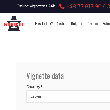
+48 33 813 90 0
Online vignettes 24h
How to buy?
Austria
Bulgaria
Czechia
Esto
Vignette data
Country *