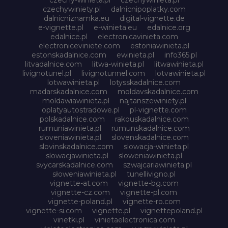
czechywiniety.pl
dalnicnipoplatky.com
dalnicniznamka.eu
digital-vignette.de
e-vignette.pl
e-winieta.eu
edalnice.org
edalnice.pl
electronicavinieta.com
electroniceviniete.com
estoniawinieta.pl
estonskadalnice.com
ewinieta.pl
info365.pl
litvadalnice.com
litwa-winieta.pl
litwawinieta.pl
livignotunel.pl
livignotunnel.com
lotvawinieta.pl
lotwawinieta.pl
lotysskadalnice.com
madarskadalnice.com
moldavskadalnice.com
moldawiawinieta.pl
najtanszewiniety.pl
oplatyautostradowe.pl
pl-vignette.com
polskadalnice.com
rakouskadalnice.com
rumuniawinieta.pl
rumunskadalnice.com
sloveniawinieta.pl
slovenskadalnice.com
slovinskadalnice.com
slowacja-winieta.pl
slowacjawinieta.pl
sloweniawinieta.pl
svycarskadalnice.com
szwajcariawinieta.pl
słoweniawinieta.pl
tunellivigno.pl
vignette-at.com
vignette-bg.com
vignette-cz.com
vignette-pl.com
vignette-poland.pl
vignette-ro.com
vignette-si.com
vignette.pl
vignettepoland.pl
vinetki.pl
vinietaelectronica.com