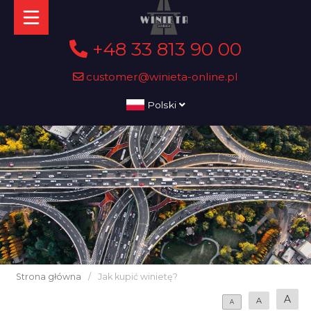
+48 33 813 90 00
customer@winieta-online.pl
Polski
Strona główna
/
Jak kupić winietę?
A
A
A