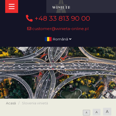
+48 33 813 90 00
customer@winieta-online.pl
Română
Acasă
/
Slovenia vinietă
A
A
A