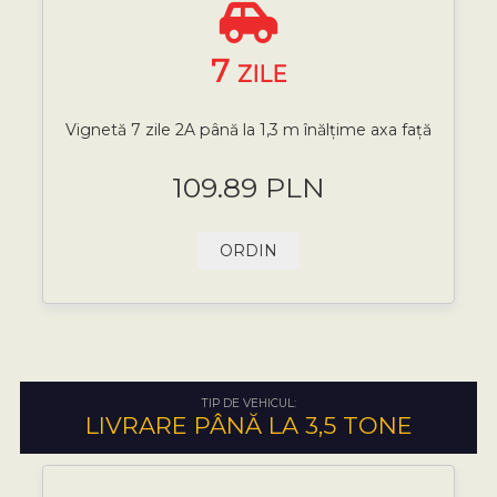
7
ZILE
Vignetă 7 zile 2A până la 1,3 m înălțime axa față
109.89 PLN
ORDIN
TIP DE VEHICUL:
LIVRARE PÂNĂ LA 3,5 TONE