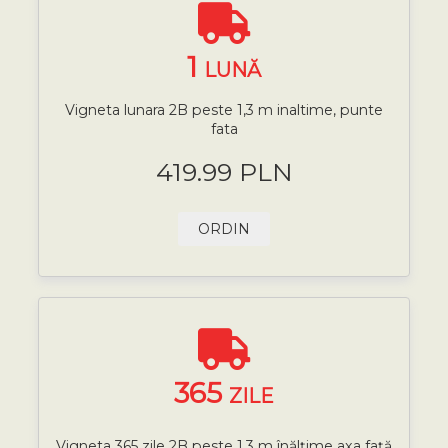
1
LUNĂ
Vigneta lunara 2B peste 1,3 m inaltime, punte
fata
419.99 PLN
ORDIN
365
ZILE
Vigneta 365 zile 2B peste 1,3 m înălțime axa față