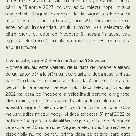
autostrăzile și autostrăzile cu această vignetă electronică
până la 15 aprilie 2023 inclusiv, adică miezul nopții în ziua
respectivă. Singura excepție de la vigneta electronică
anuală este într-un an bisect, când 29 februarie, care nu
este inclusă în calendarul anului următor, va fi selectată de
către client ca dată de începere & ndash; în acest caz,
vigneta electronică anuală va expira pe 28 februarie a
anului următor.
P & oacute; vignetă electronică anuală Slovacia
Vigneta anuală este valabilă de la data de începere aleasă
de utilizator până la sfârșitul aceleiași zile după șase luni sau
până în ultima zi a lunii respective dacă nu există o astfel
de zi în luna a șasea. De exemplu: dacă selectați 15 aprilie
2022 ca dată de începere a valabilității perene a vignetei
electronice, puteți folosi autostrăzile și drumurile expres cu
această vignetă electronică până la 15 octombrie 2022
inclusiv, adică miezul nopții. Și dacă selectați 31 mai 2022 ca
dată de începere a valabilității, vigneta electronică anuală
va expira pe 30 noiembrie. Vigneta electronică anuală este
disponibilă numai pentru prima clasă de taxare, care este