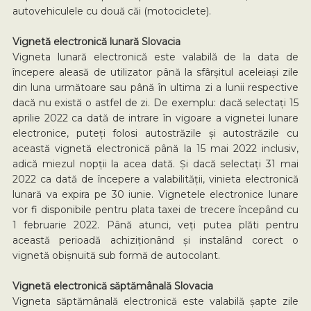
autovehiculele cu două căi (motociclete).
Vignetă electronică lunară Slovacia
Vigneta lunară electronică este valabilă de la data de
începere aleasă de utilizator până la sfârșitul aceleiași zile
din luna următoare sau până în ultima zi a lunii respective
dacă nu există o astfel de zi. De exemplu: dacă selectați 15
aprilie 2022 ca dată de intrare în vigoare a vignetei lunare
electronice, puteți folosi autostrăzile și autostrăzile cu
această vignetă electronică până la 15 mai 2022 inclusiv,
adică miezul nopții la acea dată. Și dacă selectați 31 mai
2022 ca dată de începere a valabilității, vinieta electronică
lunară va expira pe 30 iunie. Vignetele electronice lunare
vor fi disponibile pentru plata taxei de trecere începând cu
1 februarie 2022. Până atunci, veți putea plăti pentru
această perioadă achiziționând și instalând corect o
vignetă obișnuită sub formă de autocolant.
Vignetă electronică săptămânală Slovacia
Vigneta săptămânală electronică este valabilă șapte zile